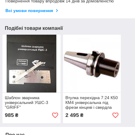
Повернення товару впродовж 14 днів за домовленістю
Всі умови повернення
Подібні товари компанії
Шаблон зварника
Втулка перехідна 7:24 К50
універсальний УШС-3
КМ4 універсальна під
"GRIFF"
фрези кінцеві і свердла
985
2 495
₴
₴
Про нас