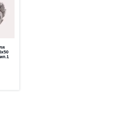
ля
6х50
тип.1