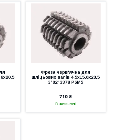
ля
Фреза черв'ячна для
.6х20.5
шліцьових валів 4.5х15.6х20.5
3°02' 3378 Р6М5
710 ₴
В наявності