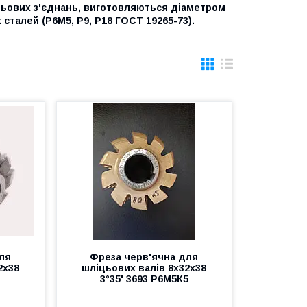
іцьових з'єднань, виготовляються діаметром
сталей (Р6М5, Р9, Р18 ГОСТ 19265-73).
ля
Фреза черв'ячна для
2х38
шліцьових валів 8х32х38
3°35' 3693 Р6М5К5