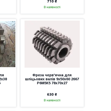
710 ₴
В наявності
ля
Фреза черв'ячна для
2х38
шліцьових валів 9х50х60 2667
5
Р6М5К5 78х70х27
630 ₴
В наявності