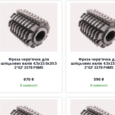
Фреза черв'ячна для
Фреза черв'ячна д
шліцьових валів 4.5х15.6х20.5
шліцьових валів 4.5х15
3°02' 3378 Р6М5
3°02' 3378 Р6М5
670 ₴
590 ₴
В наявності
В наявності