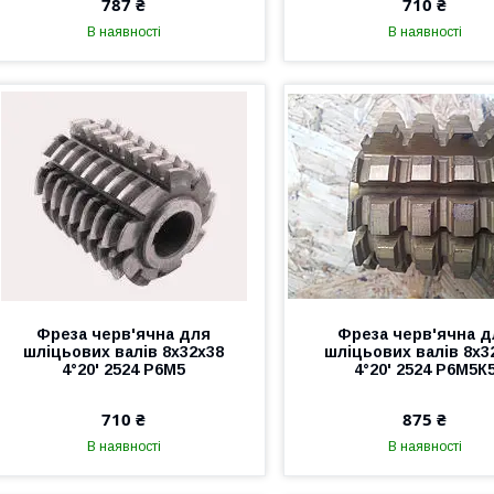
787 ₴
710 ₴
В наявності
В наявності
Фреза черв'ячна для
Фреза черв'ячна д
шліцьових валів 8х32х38
шліцьових валів 8х3
4°20' 2524 Р6М5
4°20' 2524 Р6М5К
710 ₴
875 ₴
В наявності
В наявності