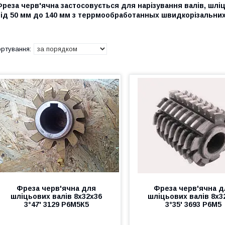
Фреза черв'ячна застосовується для нарізування валів, шл
ід 50 мм до 140 мм з террмообработанных швидкорізальних 
Фреза черв'ячна для
Фреза черв'ячна д
шліцьових валів 8х32х36
шліцьових валів 8х3
3°47' 3129 Р6М5К5
3°35' 3693 Р6М5