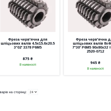
Фреза черв'ячна для
Фреза черв'ячна д
шліцьових валів 4.5х15.6х20.5
шліцьових валів 8х4
3°02' 3378 Р6М5
7°30' Р6М5 90х80х32 
2520-0712
875 ₴
945 ₴
В наявності
В наявності