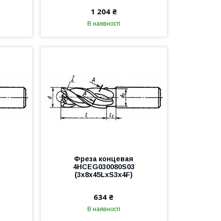
1 204 ₴
В наявності
Фреза концевая
6
4HCEG030080S03
(3x8x45LxS3x4F)
634 ₴
В наявності