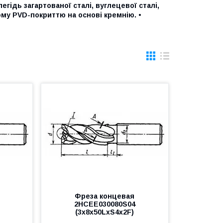
егідь загартованої сталі, вуглецевої сталі,
ому PVD-покриттю на основі кремнію. •
Фреза концевая
2HCEE030080S04
)
(3x8x50LxS4x2F)