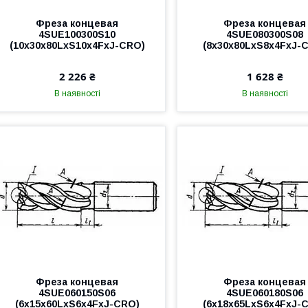
Фреза концевая
Фреза концевая
4SUE100300S10
4SUE080300S08
(10x30x80LxS10x4FxJ-CRO)
(8x30x80LxS8x4FxJ-
2 226 ₴
1 628 ₴
В наявності
В наявності
Фреза концевая
Фреза концевая
4SUE060150S06
4SUE060180S06
(6x15x60LxS6x4FxJ-CRO)
(6x18x65LxS6x4FxJ-