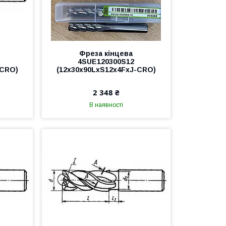
Фреза кінцева
4SUE120300S12
-CRO)
(12x30x90LxS12x4FxJ-CRO)
2 348 ₴
В наявності