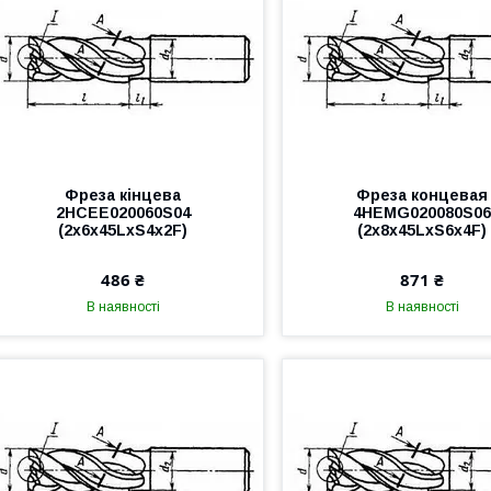
Фреза кінцева
Фреза концевая
2HCEE020060S04
4HEMG020080S0
(2x6x45LxS4x2F)
(2x8x45LxS6x4F)
486 ₴
871 ₴
В наявності
В наявності