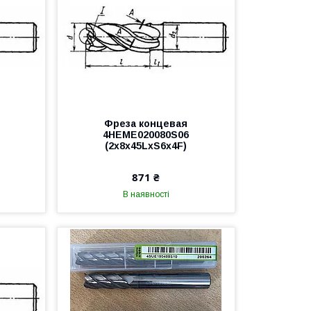
Фреза концевая
6
4HEME020080S06
(2x8x45LxS6x4F)
871 ₴
В наявності