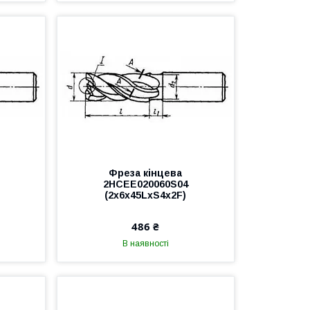
Фреза кінцева
2HCEE020060S04
(2x6x45LxS4x2F)
486 ₴
В наявності