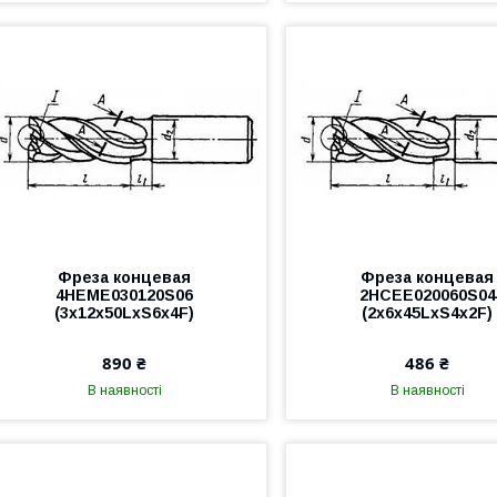
Фреза концевая
Фреза концевая
4HEME030120S06
2HCEE020060S04
(3x12x50LxS6x4F)
(2x6x45LxS4x2F)
890 ₴
486 ₴
В наявності
В наявності