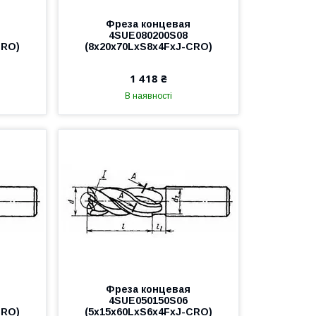
Фреза концевая
4SUE080200S08
CRO)
(8x20x70LxS8x4FxJ-CRO)
1 418 ₴
В наявності
Фреза концевая
4SUE050150S06
CRO)
(5x15x60LxS6x4FxJ-CRO)