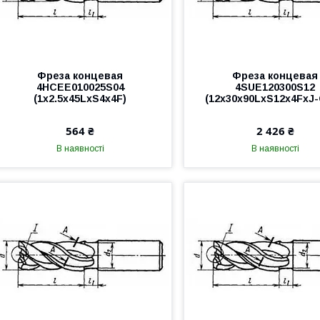
Фреза концевая
Фреза концевая
4HCEE010025S04
4SUE120300S12
(1x2.5x45LxS4x4F)
(12x30x90LxS12x4FxJ
564 ₴
2 426 ₴
В наявності
В наявності