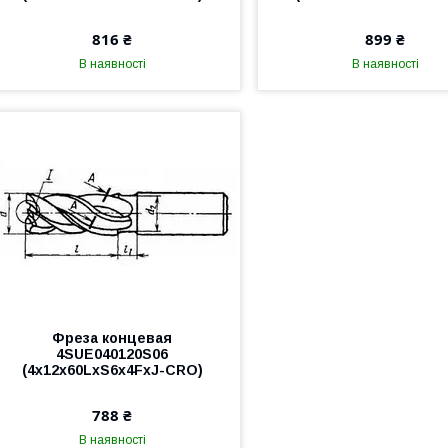
816 ₴
899 ₴
В наявності
В наявності
Фреза концевая
4SUE040120S06
(4x12x60LxS6x4FxJ-CRO)
788 ₴
В наявності