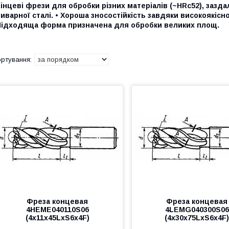
інцеві фрези для обробки різних матеріалів (~HRc52), заздал
иварної сталі. • Хороша зносостійкість завдяки високоякісн
Підходяща форма призначена для обробки великих площ.
Фреза концевая
Фреза концевая
4HEME040110S06
4LEMG040300S06
(4x11x45LxS6x4F)
(4x30x75LxS6x4F