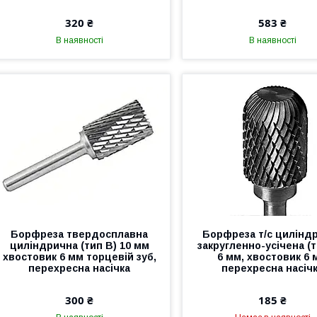
320 ₴
583 ₴
В наявності
В наявності
Борфреза твердосплавна
Борфреза т/с цилінд
циліндрична (тип В) 10 мм
закругленно-усічена (т
хвостовик 6 мм торцевій зуб,
6 мм, хвостовик 6 
перехресна насічка
перехресна насіч
300 ₴
185 ₴