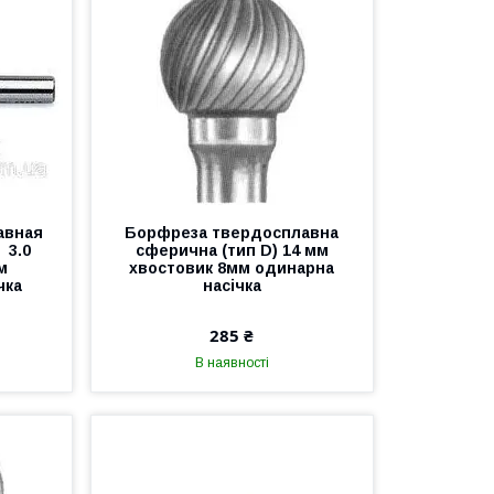
авная
Борфреза твердосплавна
 3.0
сферична (тип D) 14 мм
м
хвостовик 8мм одинарна
чка
насічка
285 ₴
В наявності