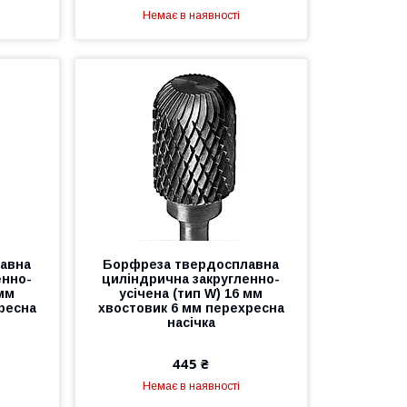
Немає в наявності
авна
Борфреза твердосплавна
енно-
циліндрична закругленно-
 мм
усічена (тип W) 16 мм
ресна
хвостовик 6 мм перехресна
насічка
445 ₴
Немає в наявності