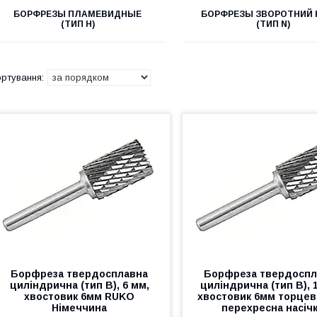
БОРФРЕЗЫ ПЛАМЕВИДНЫЕ
БОРФРЕЗЫ ЗВОРОТНИЙ 
(ТИП Н)
(ТИП N)
Борфреза твердосплавна
Борфреза твердоспл
циліндрична (тип В), 6 мм,
циліндрична (тип В), 
хвостовик 6мм RUKO
хвостовик 6мм торцеві
Німеччина
перехресна насіч