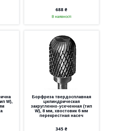
688 ₴
В наявності
рична
Борфреза твердосплавная
ип W),
цилиндрическая
мм
закругленно-усеченная (тип
ка
W), 8 мм, хвостовик 6 мм
перекрестная насеч
345 ₴