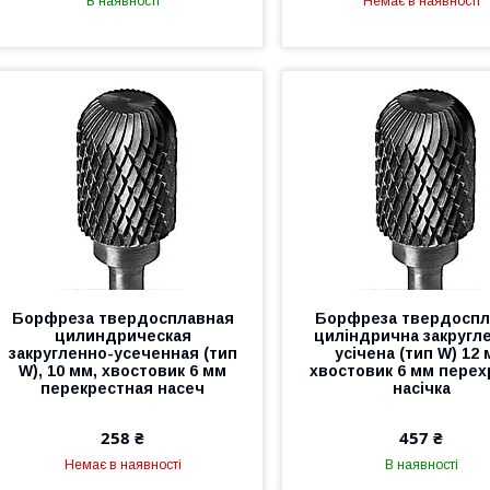
В наявності
Немає в наявності
Борфреза твердосплавная
Борфреза твердоспл
цилиндрическая
циліндрична закругл
закругленно-усеченная (тип
усічена (тип W) 12
W), 10 мм, хвостовик 6 мм
хвостовик 6 мм перех
перекрестная насеч
насічка
258 ₴
457 ₴
Немає в наявності
В наявності