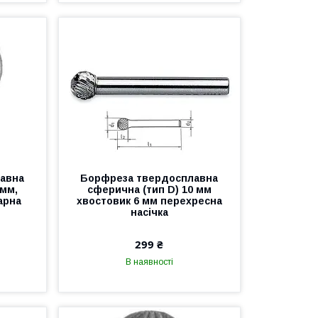
авна
Борфреза твердосплавна
 мм,
сферична (тип D) 10 мм
арна
хвостовик 6 мм перехресна
насічка
299 ₴
В наявності