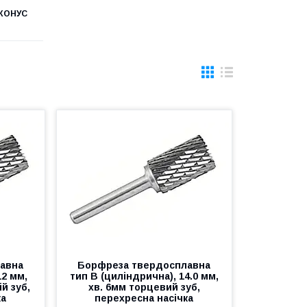
КОНУС
авна
Борфреза твердосплавна
12 мм,
тип В (циліндрична), 14.0 мм,
й зуб,
хв. 6мм торцевий зуб,
ка
перехресна насічка