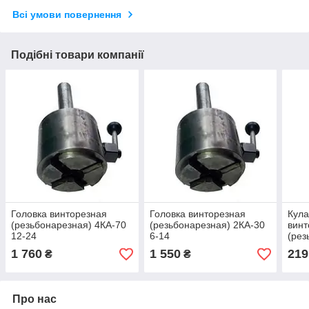
Всі умови повернення
Подібні товари компанії
Головка винторезная
Головка винторезная
Кула
(резьбонарезная) 4КА-70
(резьбонарезная) 2КА-30
вин
12-24
6-14
(рез
4 шт
1 760
1 550
219
₴
₴
Про нас