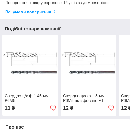
Повернення товару впродовж 14 днів за домовленістю
Всі умови повернення
Подібні товари компанії
Свердло ц/х ф 1.45 мм
Свердло ц/х ф 1.3 мм
Свер
Р6М5
Р6М5 шлифоване А1
Р6М
11
12
12
₴
₴
Про нас