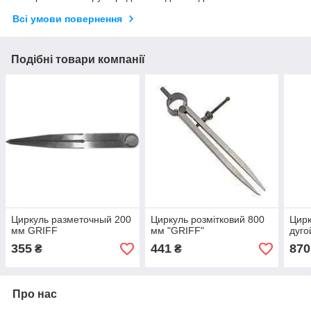
Всі умови повернення
Подібні товари компанії
Циркуль разметочный 200
Циркуль розмітковий 800
Цирк
мм GRIFF
мм "GRIFF"
дуго
355
441
870
₴
₴
Про нас