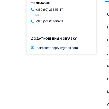
+380 (99) 253-55-17
MTS
+380 (50) 033-90-59
П
П
rostresursdnepr7@gmail.com
Д
К
Н
М