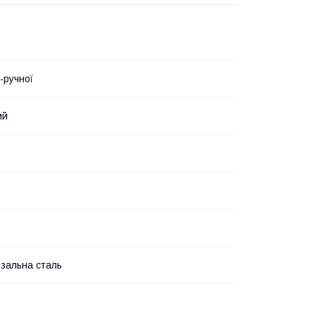
-ручної
ий
зальна сталь