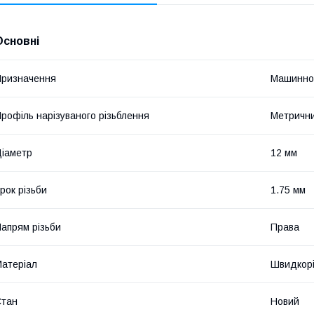
Основні
ризначення
Машинно
рофіль нарізуваного різьблення
Метричн
іаметр
12 мм
рок різьби
1.75 мм
апрям різьби
Права
атеріал
Швидкорі
Стан
Новий