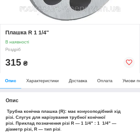
Плашка R 1 1/4"
В наявності
Роздріб
315
₴
Опис
Характеристики
Доставка
Оплата
Умови п
Опис
Трубна конічна плашка (R): має конусоподібний хід
різі. Слугує для нарізування трубної конічної
різі. Приклад позначення різі R — 1 1/4" : 1 1/4" —
діаметр різі, R — тип різі
.