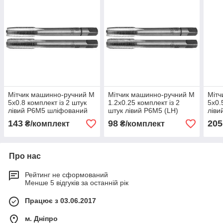
Мітчик машинно-ручний М
Мітчик машинно-ручний М
Мітч
5х0.8 комплект із 2 штук
1.2х0.25 комплект із 2
5х0.
лівий Р6М5 шліфований
штук лівий Р6М5 (LH)
ліви
(LH)
(LH)
143
98
205
₴/комплект
₴/комплект
Про нас
Рейтинг не сформований
Менше 5 відгуків за останній рік
Працює з 03.06.2017
м. Дніпро