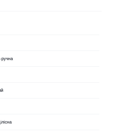
-ручна
ий
ілісна