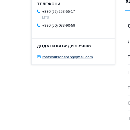
Х
+380 (99) 253-55-17
MTS
+380 (50) 033-90-59
Д
П
rostresursdnepr7@gmail.com
Н
П
Т