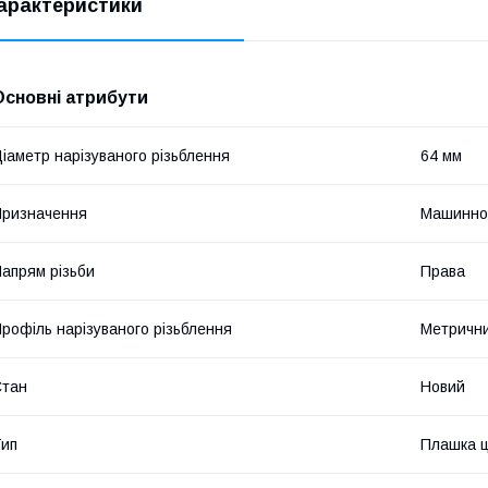
арактеристики
Основні атрибути
іаметр нарізуваного різьблення
64 мм
ризначення
Машинно
апрям різьби
Права
рофіль нарізуваного різьблення
Метричн
Стан
Новий
ип
Плашка ц