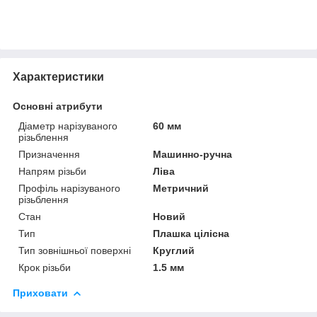
Характеристики
Основні атрибути
Діаметр нарізуваного
60 мм
різьблення
Призначення
Машинно-ручна
Напрям різьби
Ліва
Профіль нарізуваного
Метричний
різьблення
Стан
Новий
Тип
Плашка цілісна
Тип зовнішньої поверхні
Круглий
Крок різьби
1.5 мм
Приховати