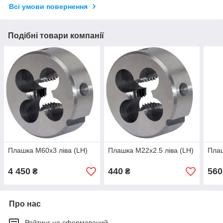
Всі умови повернення
Подібні товари компанії
Плашка М60х3 ліва (LH)
Плашка М22х2.5 ліва (LH)
Плаш
4 450
440
560
₴
₴
Про нас
Рейтинг не сформований