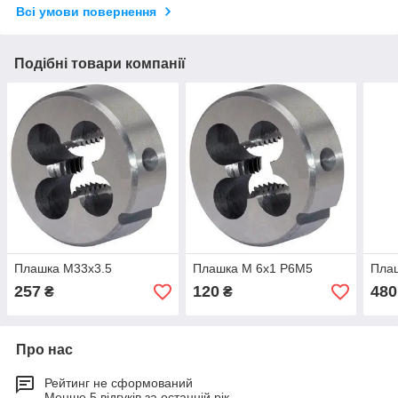
Всі умови повернення
Подібні товари компанії
Плашка М33х3.5
Плашка М 6х1 Р6М5
Плаш
257
120
480
₴
₴
Про нас
Рейтинг не сформований
Менше 5 відгуків за останній рік