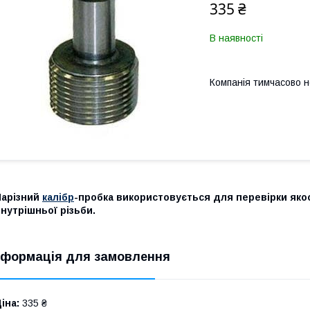
335 ₴
В наявності
Компанія тимчасово 
Нарізний
калібр
-пробка використовується для перевірки якост
нутрішньої різьби.
нформація для замовлення
іна:
335 ₴