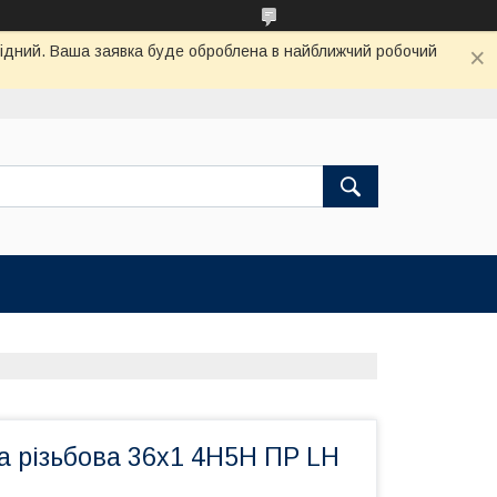
ихідний. Ваша заявка буде оброблена в найближчий робочий
а різьбова 36х1 4Н5Н ПР LH