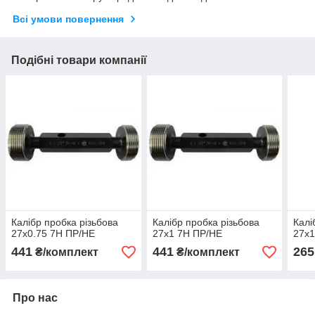
Всі умови повернення
Подібні товари компанії
Калібр пробка різьбова
Калібр пробка різьбова
Калі
27х0.75 7Н ПР/НЕ
27х1 7Н ПР/НЕ
27х1
441
441
265
₴/комплект
₴/комплект
Про нас