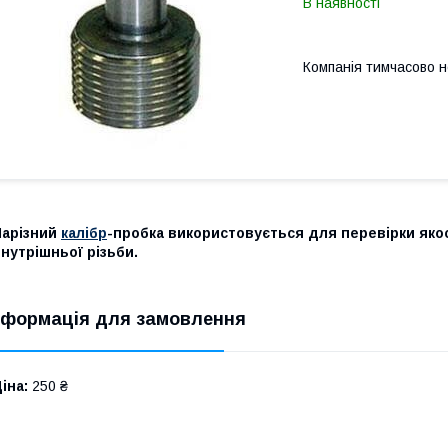
В наявності
Компанія тимчасово 
Нарізний
калібр
-пробка використовується для перевірки якост
нутрішньої різьби.
нформація для замовлення
іна:
250 ₴