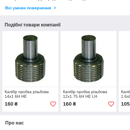
Всі умови повернення
Подібні товари компанії
Калібр пробка різьбова
Калібр пробка різьбова
Калі
14х1 6Н НЕ
12х1.75 6Н НЕ LH
1.6х
160
160
105
₴
₴
Про нас