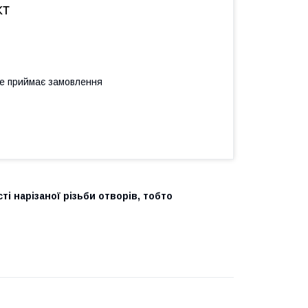
кт
не приймає замовлення
і нарізаної різьби отворів, тобто