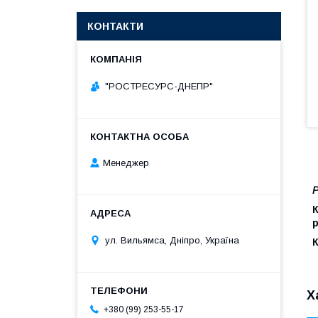
КОНТАКТИ
"РОСТРЕСУРС-ДНЕПР"
Менеджер
Р
К
р
ул. Вильямса, Дніпро, Україна
К
Х
+380 (99) 253-55-17