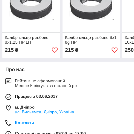
Калібр кільце різьбове
Калібр кільце різьбове 8х1
Калі
8х1.25 ПР LH
8g ПР
10х1
215
215
250
₴
₴
Про нас
Рейтинг не сформований
Менше 5 відгуків за останній рік
Працює з 03.06.2017
м. Дніпро
ул. Вильямса, Дніпро, Україна
Контакти
Сьогодні працює з 09:00 до 17:00