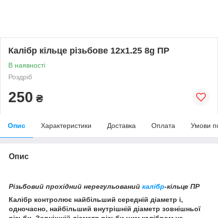
Калібр кільце різьбове 12х1.25 8g ПР
В наявності
Роздріб
250
₴
Опис
Характеристики
Доставка
Оплата
Умови п
Опис
Різьбовий прохідний нерегульований
калібр
-кільце ПР
Калібр контролює найбільший середній діаметр і,
одночасно, найбільший внутрішній діаметр зовнішньої
різьби. Зовнішній діаметр різьби цим калібром не