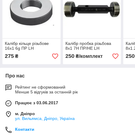
Калібр кільце різьбове
Калібр пробка різьбова
Калі
16х1 6g ПР LH
8х1 7Н ПР/НЕ LH
8х1.
275
250
250
₴
₴/комплект
Про нас
Рейтинг не сформований
Менше 5 відгуків за останній рік
Працює з 03.06.2017
м. Дніпро
ул. Вильямса, Дніпро, Україна
Контакти