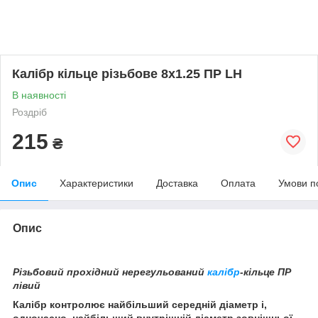
Калібр кільце різьбове 8х1.25 ПР LH
В наявності
Роздріб
215
₴
Опис
Характеристики
Доставка
Оплата
Умови п
Опис
Різьбовий прохідний нерегульований
калібр
-кільце ПР
лівий
Калібр контролює найбільший середній діаметр і,
одночасно, найбільший внутрішній діаметр зовнішньої