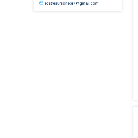
rostresursdnepr7@gmail.com