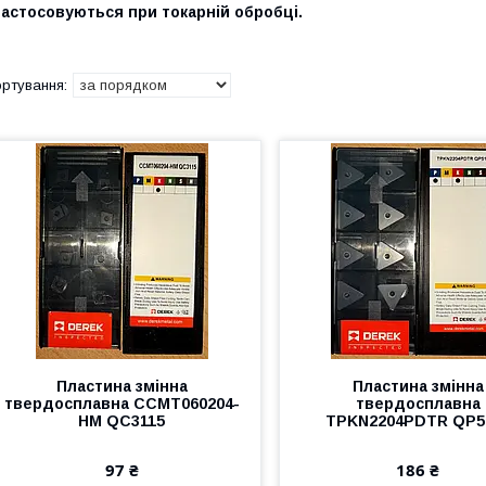
астосовуються при токарній обробці.
Пластина змінна
Пластина змінна
твердосплавна CCMT060204-
твердосплавна
HM QC3115
TPKN2204PDTR QP5
97 ₴
186 ₴