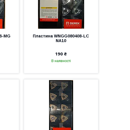
16-MG
Пластина WNGG080408-LC
NA10
190 ₴
В наявності