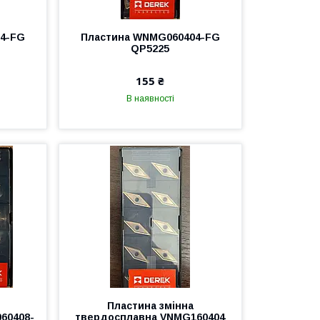
4-FG
Пластина WNMG060404-FG
QP5225
155 ₴
В наявності
Пластина змінна
60408-
твердосплавна VNMG160404