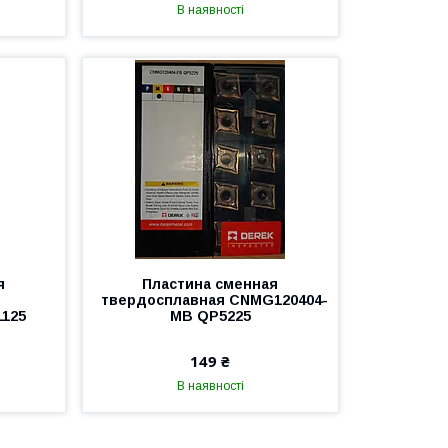
В наявності
я
Пластина сменная
твердосплавная CNMG120404-
125
MB QP5225
149 ₴
В наявності