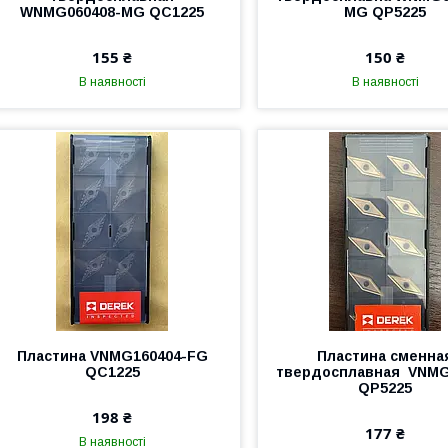
WNMG060408-MG QC1225
MG QP5225
155 ₴
150 ₴
В наявності
В наявності
Пластина VNMG160404-FG
Пластина сменна
QC1225
твердосплавная VNMG
QP5225
198 ₴
177 ₴
В наявності