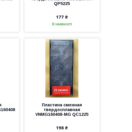
QP5225
177 ₴
В наявності
я
Пластина сменная
160408
твердосплавная
VNMG160408-MG QC1225
198 ₴