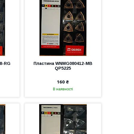
8-RG
Пластина WNMG080412-MB
QP5225
160 ₴
В наявності