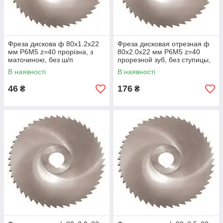
Фреза дискова ф 80х1.2х22
Фреза дисковая отрезная ф
мм Р6М5 z=40 прорізна, з
80х2.0х22 мм Р6М5 z=40
маточиною, без ш/п
прорезной зуб, без ступицы,
без ш/п
В наявності
В наявності
46
176
₴
₴