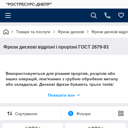
"РОСТРЕСУРС-ДНЕПР"
Товари та послуги
Фрези дискові
Фрези дискові відрі
Фрези дискові відрізні і прорізні ГОСТ 2679-93
Використовуються для різання прорізів, розрізів або
інших операцій, пов'язаних з грубою обробкою металу
або складальні. Дискові фрези бувають трьох типів:
шліцьові чи шпонкові, двосторонні, тристоронні. Фрези
дискові бувають цільні, з напайними пластинами і зі
Показати все
змінними.
Сортування
0
Фільтри