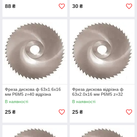
88
30
₴
₴
Фреза дискова ф 63х1.6х16
Фреза дискова відрізна ф
мм Р6М5 z=40 відрізна
63х2.0х16 мм Р6М5 z=32
В наявності
В наявності
25
25
₴
₴