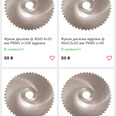
Фреза дискова ф 40х0.4х10
Фреза дискова відрізна ф
мм Р6М5 z=100 відрізна
40х0,5х10 мм Р6М5 z=40
В наявності
В наявності
88
88
₴
₴