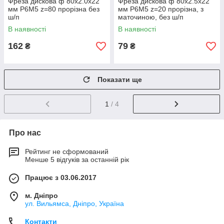
Фреза дискова ф 80х2.0х22
Фреза дискова ф 80х2.5х22
мм Р6М5 z=80 прорізна без
мм Р6М5 z=20 прорізна, з
ш/п
маточиною, без ш/п
В наявності
В наявності
162
79
₴
₴
Показати ще
1
/ 4
Про нас
Рейтинг не сформований
Менше 5 відгуків за останній рік
Працює з 03.06.2017
м. Дніпро
ул. Вильямса, Дніпро, Україна
Контакти