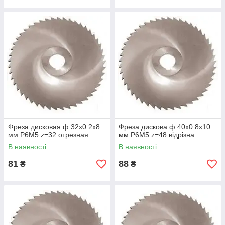
Фреза дисковая ф 32х0.2х8
Фреза дискова ф 40х0.8х10
мм Р6М5 z=32 отрезная
мм Р6М5 z=48 відрізна
В наявності
В наявності
81
88
₴
₴