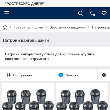
"РОСТРЕСУРС-ДНЕПР"
Товари та послуги
Верстатне оснащення
Патрони ца
Патрони цангові, цанги
Патрони використовуються для кріплення круглих
хвостовиків інструментів.
Сортування
0
Фільтри